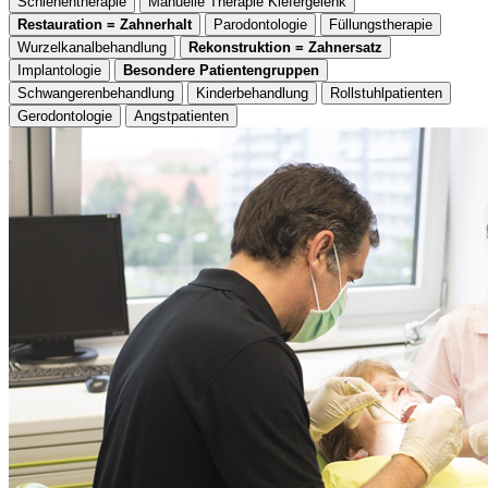
Schienentherapie
Manuelle Therapie Kiefergelenk
Restauration = Zahnerhalt
Parodontologie
Füllungstherapie
Wurzelkanalbehandlung
Rekonstruktion = Zahnersatz
Implantologie
Besondere Patientengruppen
Schwangerenbehandlung
Kinderbehandlung
Rollstuhlpatienten
Gerodontologie
Angstpatienten