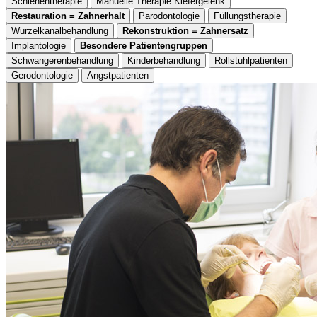
Schienentherapie
Manuelle Therapie Kiefergelenk
Restauration = Zahnerhalt
Parodontologie
Füllungstherapie
Wurzelkanalbehandlung
Rekonstruktion = Zahnersatz
Implantologie
Besondere Patientengruppen
Schwangerenbehandlung
Kinderbehandlung
Rollstuhlpatienten
Gerodontologie
Angstpatienten