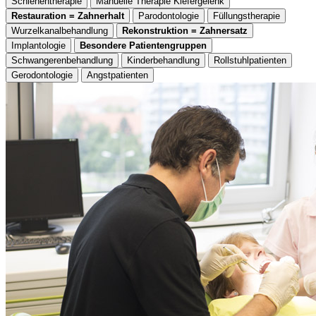
Schienentherapie
Manuelle Therapie Kiefergelenk
Restauration = Zahnerhalt
Parodontologie
Füllungstherapie
Wurzelkanalbehandlung
Rekonstruktion = Zahnersatz
Implantologie
Besondere Patientengruppen
Schwangerenbehandlung
Kinderbehandlung
Rollstuhlpatienten
Gerodontologie
Angstpatienten