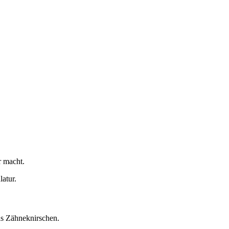
r macht.
atur.
as Zähneknirschen.