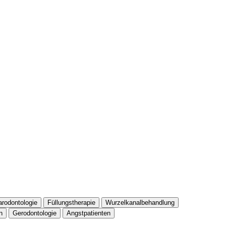
arodontologie
Füllungstherapie
Wurzelkanalbehandlung
n
Gerodontologie
Angstpatienten