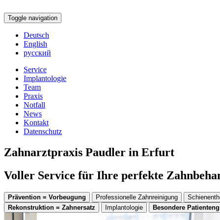
Toggle navigation
Deutsch
English
русский
Service
Implantologie
Team
Praxis
Notfall
News
Kontakt
Datenschutz
Zahnarztpraxis Paudler in Erfurt
Voller Service für Ihre perfekte Zahnbeh
Prävention = Vorbeugung
Professionelle Zahnreinigung
Schienenth
Rekonstruktion = Zahnersatz
Implantologie
Besondere Patienten