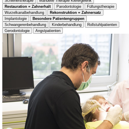
Schienentherapie
Manuelle Therapie Kiefergelenk
Restauration = Zahnerhalt
Parodontologie
Füllungstherapie
Wurzelkanalbehandlung
Rekonstruktion = Zahnersatz
Implantologie
Besondere Patientengruppen
Schwangerenbehandlung
Kinderbehandlung
Rollstuhlpatienten
Gerodontologie
Angstpatienten