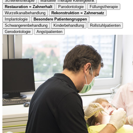
Schienentherapie
Manuelle Therapie Kiefergelenk
Restauration = Zahnerhalt
Parodontologie
Füllungstherapie
Wurzelkanalbehandlung
Rekonstruktion = Zahnersatz
Implantologie
Besondere Patientengruppen
Schwangerenbehandlung
Kinderbehandlung
Rollstuhlpatienten
Gerodontologie
Angstpatienten