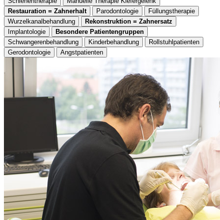
Schienentherapie
Manuelle Therapie Kiefergelenk
Restauration = Zahnerhalt
Parodontologie
Füllungstherapie
Wurzelkanalbehandlung
Rekonstruktion = Zahnersatz
Implantologie
Besondere Patientengruppen
Schwangerenbehandlung
Kinderbehandlung
Rollstuhlpatienten
Gerodontologie
Angstpatienten