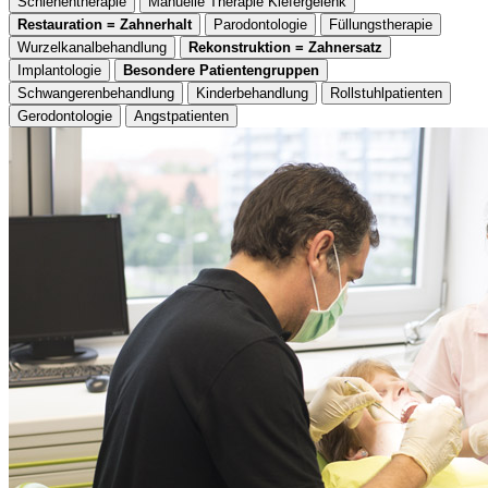
Schienentherapie
Manuelle Therapie Kiefergelenk
Restauration = Zahnerhalt
Parodontologie
Füllungstherapie
Wurzelkanalbehandlung
Rekonstruktion = Zahnersatz
Implantologie
Besondere Patientengruppen
Schwangerenbehandlung
Kinderbehandlung
Rollstuhlpatienten
Gerodontologie
Angstpatienten