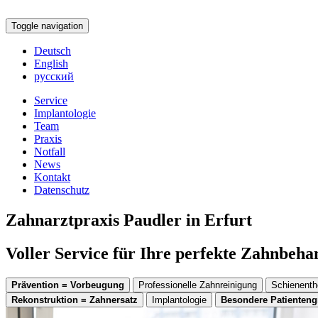
Toggle navigation
Deutsch
English
русский
Service
Implantologie
Team
Praxis
Notfall
News
Kontakt
Datenschutz
Zahnarztpraxis Paudler in Erfurt
Voller Service für Ihre perfekte Zahnbeh
Prävention = Vorbeugung
Professionelle Zahnreinigung
Schienenth
Rekonstruktion = Zahnersatz
Implantologie
Besondere Patienten