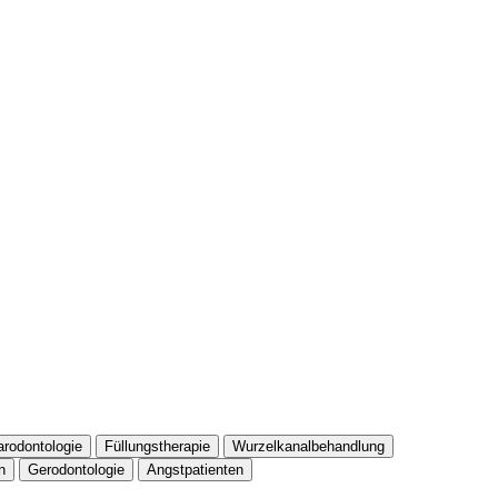
arodontologie
Füllungstherapie
Wurzelkanalbehandlung
n
Gerodontologie
Angstpatienten