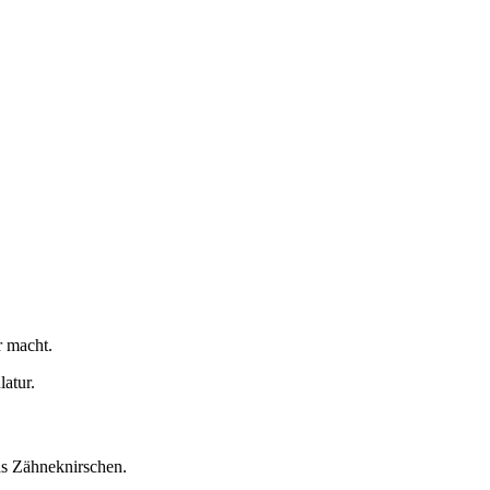
r macht.
atur.
as Zähneknirschen.