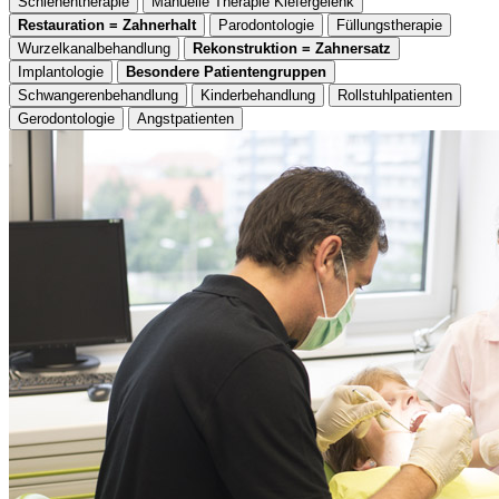
Schienentherapie
Manuelle Therapie Kiefergelenk
Restauration = Zahnerhalt
Parodontologie
Füllungstherapie
Wurzelkanalbehandlung
Rekonstruktion = Zahnersatz
Implantologie
Besondere Patientengruppen
Schwangerenbehandlung
Kinderbehandlung
Rollstuhlpatienten
Gerodontologie
Angstpatienten