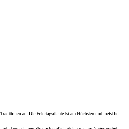
raditionen an. Die Feiertagsdichte ist am Höchsten und meist bei
sind, dann schauen Sie doch einfach gleich mal am Anger vorbei.