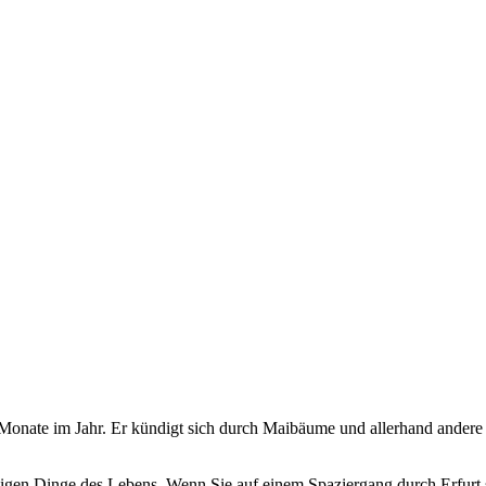
onate im Jahr. Er kündigt sich durch Maibäume und allerhand andere T
äßigen Dinge des Lebens. Wenn Sie auf einem Spaziergang durch Erfurt 