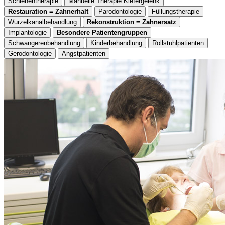
Schienentherapie
Manuelle Therapie Kiefergelenk
Restauration = Zahnerhalt
Parodontologie
Füllungstherapie
Wurzelkanalbehandlung
Rekonstruktion = Zahnersatz
Implantologie
Besondere Patientengruppen
Schwangerenbehandlung
Kinderbehandlung
Rollstuhlpatienten
Gerodontologie
Angstpatienten