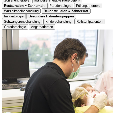
Schienentherapie
Manuelle Therapie Kiefergelenk
Restauration = Zahnerhalt
Parodontologie
Füllungstherapie
Wurzelkanalbehandlung
Rekonstruktion = Zahnersatz
Implantologie
Besondere Patientengruppen
Schwangerenbehandlung
Kinderbehandlung
Rollstuhlpatienten
Gerodontologie
Angstpatienten