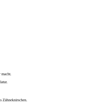
r macht.
atur.
as Zähneknirschen.