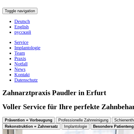
Toggle navigation
Deutsch
English
русский
Service
Implantologie
Team
Praxis
Notfall
News
Kontakt
Datenschutz
Zahnarztpraxis Paudler in Erfurt
Voller Service für Ihre perfekte Zahnbeh
Prävention = Vorbeugung
Professionelle Zahnreinigung
Schienenth
Rekonstruktion = Zahnersatz
Implantologie
Besondere Patienten