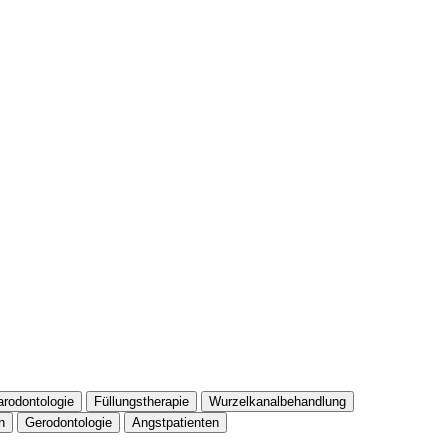
arodontologie
Füllungstherapie
Wurzelkanalbehandlung
n
Gerodontologie
Angstpatienten