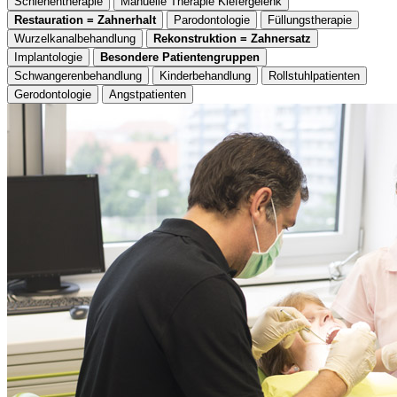
Schienentherapie
Manuelle Therapie Kiefergelenk
Restauration = Zahnerhalt
Parodontologie
Füllungstherapie
Wurzelkanalbehandlung
Rekonstruktion = Zahnersatz
Implantologie
Besondere Patientengruppen
Schwangerenbehandlung
Kinderbehandlung
Rollstuhlpatienten
Gerodontologie
Angstpatienten