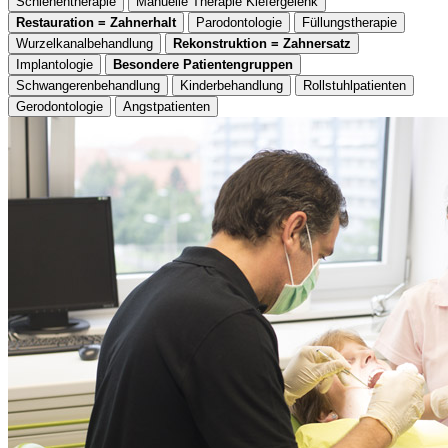
Schienentherapie
Manuelle Therapie Kiefergelenk
Restauration = Zahnerhalt
Parodontologie
Füllungstherapie
Wurzelkanalbehandlung
Rekonstruktion = Zahnersatz
Implantologie
Besondere Patientengruppen
Schwangerenbehandlung
Kinderbehandlung
Rollstuhlpatienten
Gerodontologie
Angstpatienten