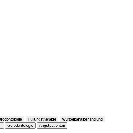
arodontologie
Füllungstherapie
Wurzelkanalbehandlung
n
Gerodontologie
Angstpatienten