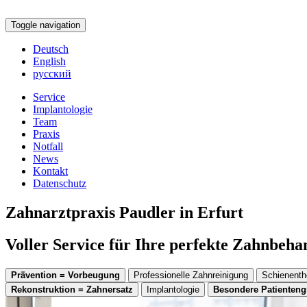
Toggle navigation
Deutsch
English
русский
Service
Implantologie
Team
Praxis
Notfall
News
Kontakt
Datenschutz
Zahnarztpraxis Paudler in Erfurt
Voller Service für Ihre perfekte Zahnbeh
Prävention = Vorbeugung
Professionelle Zahnreinigung
Schienenth
Rekonstruktion = Zahnersatz
Implantologie
Besondere Patienten