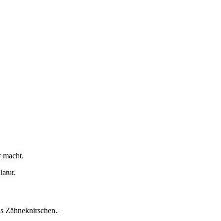
r macht.
atur.
as Zähneknirschen.