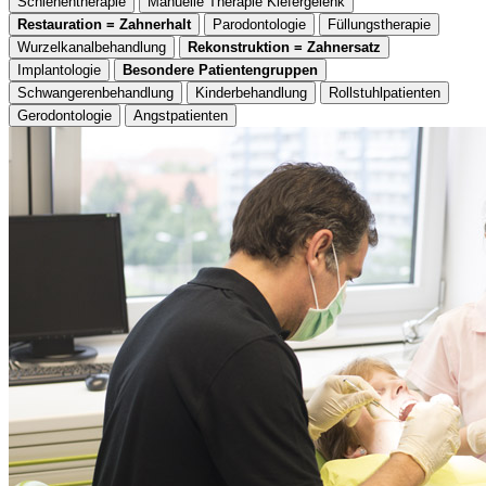
Schienentherapie
Manuelle Therapie Kiefergelenk
Restauration = Zahnerhalt
Parodontologie
Füllungstherapie
Wurzelkanalbehandlung
Rekonstruktion = Zahnersatz
Implantologie
Besondere Patientengruppen
Schwangerenbehandlung
Kinderbehandlung
Rollstuhlpatienten
Gerodontologie
Angstpatienten