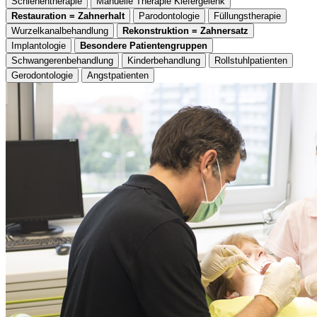
Schienentherapie
Manuelle Therapie Kiefergelenk
Restauration = Zahnerhalt
Parodontologie
Füllungstherapie
Wurzelkanalbehandlung
Rekonstruktion = Zahnersatz
Implantologie
Besondere Patientengruppen
Schwangerenbehandlung
Kinderbehandlung
Rollstuhlpatienten
Gerodontologie
Angstpatienten