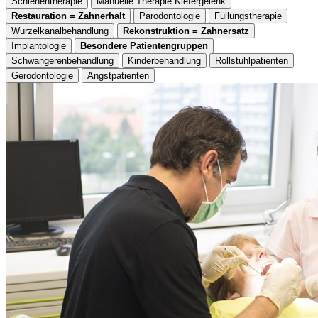
Schienentherapie
Manuelle Therapie Kiefergelenk
Restauration = Zahnerhalt
Parodontologie
Füllungstherapie
Wurzelkanalbehandlung
Rekonstruktion = Zahnersatz
Implantologie
Besondere Patientengruppen
Schwangerenbehandlung
Kinderbehandlung
Rollstuhlpatienten
Gerodontologie
Angstpatienten