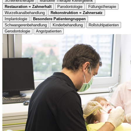
Schienentherapie
Manuelle Therapie Kiefergelenk
Restauration = Zahnerhalt
Parodontologie
Füllungstherapie
Wurzelkanalbehandlung
Rekonstruktion = Zahnersatz
Implantologie
Besondere Patientengruppen
Schwangerenbehandlung
Kinderbehandlung
Rollstuhlpatienten
Gerodontologie
Angstpatienten