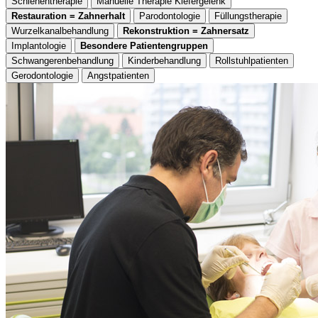
Schienentherapie
Manuelle Therapie Kiefergelenk
Restauration = Zahnerhalt
Parodontologie
Füllungstherapie
Wurzelkanalbehandlung
Rekonstruktion = Zahnersatz
Implantologie
Besondere Patientengruppen
Schwangerenbehandlung
Kinderbehandlung
Rollstuhlpatienten
Gerodontologie
Angstpatienten