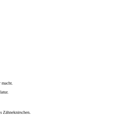
r macht.
atur.
as Zähneknirschen.