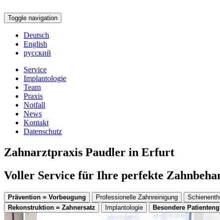
Toggle navigation
Deutsch
English
русский
Service
Implantologie
Team
Praxis
Notfall
News
Kontakt
Datenschutz
Zahnarztpraxis Paudler in Erfurt
Voller Service für Ihre perfekte Zahnbeh
Prävention = Vorbeugung
Professionelle Zahnreinigung
Schienenth
Rekonstruktion = Zahnersatz
Implantologie
Besondere Patienten