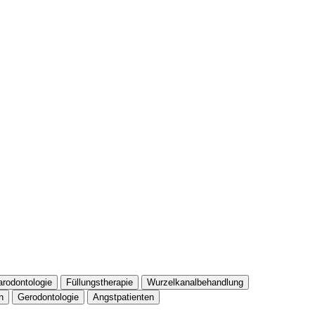
arodontologie
Füllungstherapie
Wurzelkanalbehandlung
n
Gerodontologie
Angstpatienten