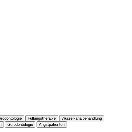
arodontologie
Füllungstherapie
Wurzelkanalbehandlung
n
Gerodontologie
Angstpatienten