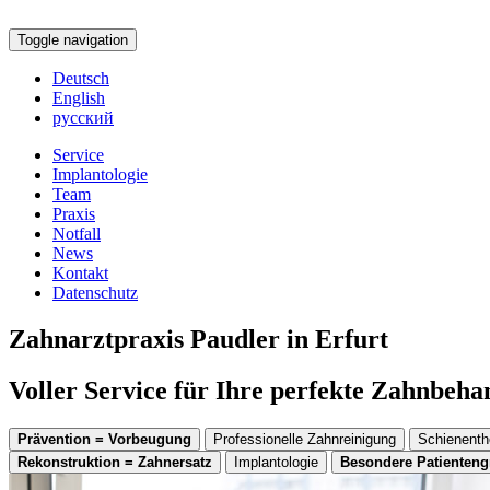
Toggle navigation
Deutsch
English
русский
Service
Implantologie
Team
Praxis
Notfall
News
Kontakt
Datenschutz
Zahnarztpraxis Paudler in Erfurt
Voller Service für Ihre perfekte Zahnbeh
Prävention = Vorbeugung
Professionelle Zahnreinigung
Schienenth
Rekonstruktion = Zahnersatz
Implantologie
Besondere Patienten