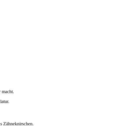
r macht.
atur.
as Zähneknirschen.