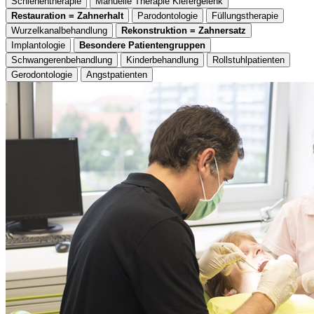
Schienentherapie
Manuelle Therapie Kiefergelenk
Restauration = Zahnerhalt
Parodontologie
Füllungstherapie
Wurzelkanalbehandlung
Rekonstruktion = Zahnersatz
Implantologie
Besondere Patientengruppen
Schwangerenbehandlung
Kinderbehandlung
Rollstuhlpatienten
Gerodontologie
Angstpatienten