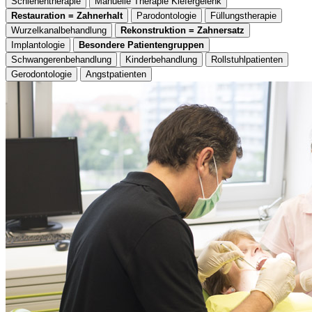
Schienentherapie
Manuelle Therapie Kiefergelenk
Restauration = Zahnerhalt
Parodontologie
Füllungstherapie
Wurzelkanalbehandlung
Rekonstruktion = Zahnersatz
Implantologie
Besondere Patientengruppen
Schwangerenbehandlung
Kinderbehandlung
Rollstuhlpatienten
Gerodontologie
Angstpatienten