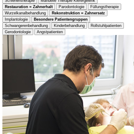
Schienentherapie
Manuelle Therapie Kiefergelenk
Restauration = Zahnerhalt
Parodontologie
Füllungstherapie
Wurzelkanalbehandlung
Rekonstruktion = Zahnersatz
Implantologie
Besondere Patientengruppen
Schwangerenbehandlung
Kinderbehandlung
Rollstuhlpatienten
Gerodontologie
Angstpatienten