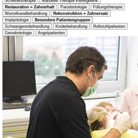
Schienentherapie
Manuelle Therapie Kiefergelenk
Restauration = Zahnerhalt
Parodontologie
Füllungstherapie
Wurzelkanalbehandlung
Rekonstruktion = Zahnersatz
Implantologie
Besondere Patientengruppen
Schwangerenbehandlung
Kinderbehandlung
Rollstuhlpatienten
Gerodontologie
Angstpatienten