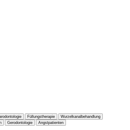
arodontologie
Füllungstherapie
Wurzelkanalbehandlung
n
Gerodontologie
Angstpatienten