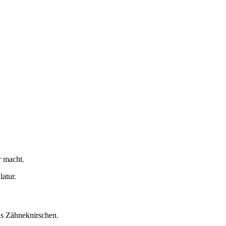
r macht.
atur.
as Zähneknirschen.