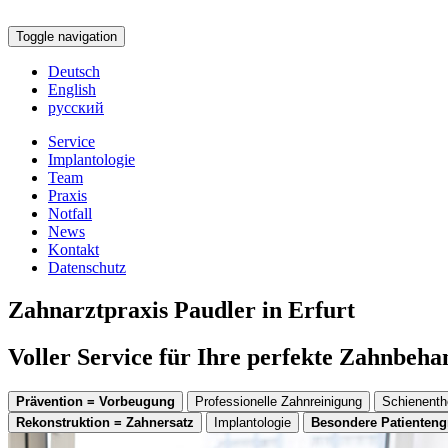
Toggle navigation
Deutsch
English
русский
Service
Implantologie
Team
Praxis
Notfall
News
Kontakt
Datenschutz
Zahnarztpraxis Paudler in Erfurt
Voller Service für Ihre perfekte Zahnbeh
Prävention = Vorbeugung
Professionelle Zahnreinigung
Schienenth
Rekonstruktion = Zahnersatz
Implantologie
Besondere Patienten