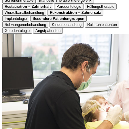
Schienentherapie
Manuelle Therapie Kiefergelenk
Restauration = Zahnerhalt
Parodontologie
Füllungstherapie
Wurzelkanalbehandlung
Rekonstruktion = Zahnersatz
Implantologie
Besondere Patientengruppen
Schwangerenbehandlung
Kinderbehandlung
Rollstuhlpatienten
Gerodontologie
Angstpatienten