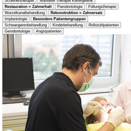
Schienentherapie
Manuelle Therapie Kiefergelenk
Restauration = Zahnerhalt
Parodontologie
Füllungstherapie
Wurzelkanalbehandlung
Rekonstruktion = Zahnersatz
Implantologie
Besondere Patientengruppen
Schwangerenbehandlung
Kinderbehandlung
Rollstuhlpatienten
Gerodontologie
Angstpatienten