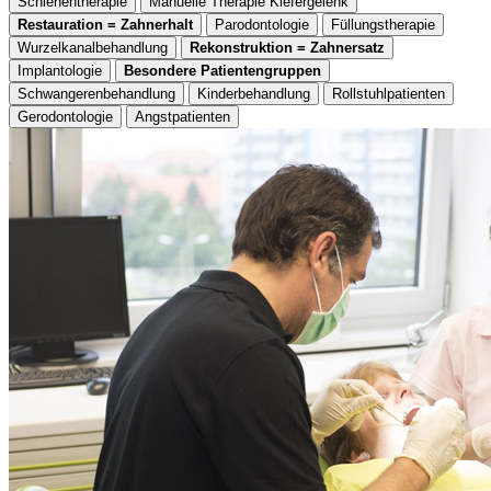
Schienentherapie
Manuelle Therapie Kiefergelenk
Restauration = Zahnerhalt
Parodontologie
Füllungstherapie
Wurzelkanalbehandlung
Rekonstruktion = Zahnersatz
Implantologie
Besondere Patientengruppen
Schwangerenbehandlung
Kinderbehandlung
Rollstuhlpatienten
Gerodontologie
Angstpatienten