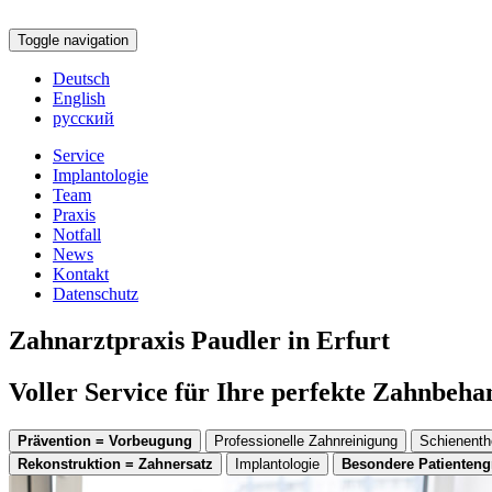
Toggle navigation
Deutsch
English
русский
Service
Implantologie
Team
Praxis
Notfall
News
Kontakt
Datenschutz
Zahnarztpraxis Paudler in Erfurt
Voller Service für Ihre perfekte Zahnbeh
Prävention = Vorbeugung
Professionelle Zahnreinigung
Schienenth
Rekonstruktion = Zahnersatz
Implantologie
Besondere Patienten