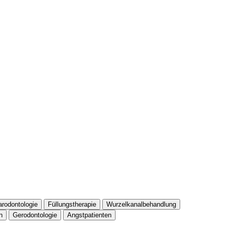
arodontologie
Füllungstherapie
Wurzelkanalbehandlung
n
Gerodontologie
Angstpatienten