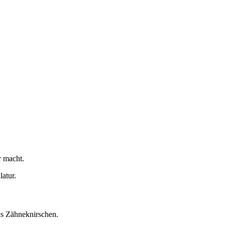
r macht.
atur.
as Zähneknirschen.