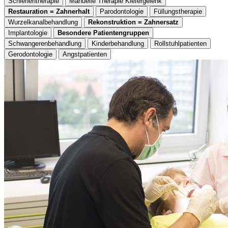
Schienentherapie
Manuelle Therapie Kiefergelenk
Restauration = Zahnerhalt
Parodontologie
Füllungstherapie
Wurzelkanalbehandlung
Rekonstruktion = Zahnersatz
Implantologie
Besondere Patientengruppen
Schwangerenbehandlung
Kinderbehandlung
Rollstuhlpatienten
Gerodontologie
Angstpatienten