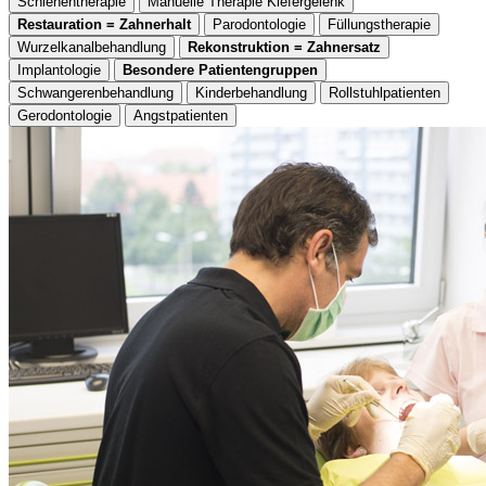
Schienentherapie
Manuelle Therapie Kiefergelenk
Restauration = Zahnerhalt
Parodontologie
Füllungstherapie
Wurzelkanalbehandlung
Rekonstruktion = Zahnersatz
Implantologie
Besondere Patientengruppen
Schwangerenbehandlung
Kinderbehandlung
Rollstuhlpatienten
Gerodontologie
Angstpatienten