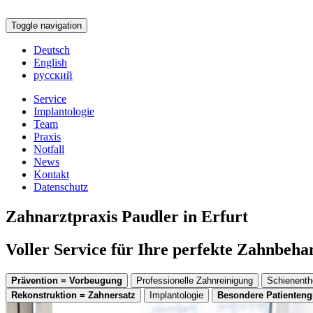
Toggle navigation
Deutsch
English
русский
Service
Implantologie
Team
Praxis
Notfall
News
Kontakt
Datenschutz
Zahnarztpraxis Paudler in Erfurt
Voller Service für Ihre perfekte Zahnbeh
Prävention = Vorbeugung
Professionelle Zahnreinigung
Schienenth
Rekonstruktion = Zahnersatz
Implantologie
Besondere Patienten