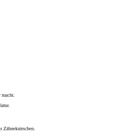
r macht.
atur.
as Zähneknirschen.