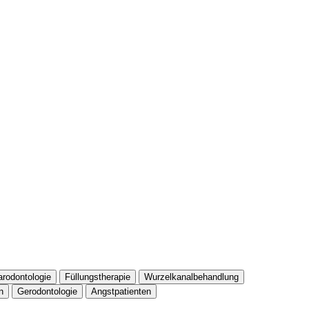
arodontologie
Füllungstherapie
Wurzelkanalbehandlung
n
Gerodontologie
Angstpatienten