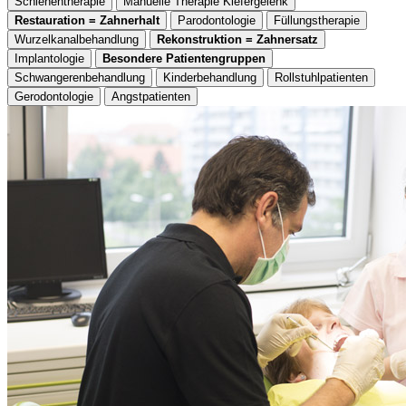
Schienentherapie
Manuelle Therapie Kiefergelenk
Restauration = Zahnerhalt
Parodontologie
Füllungstherapie
Wurzelkanalbehandlung
Rekonstruktion = Zahnersatz
Implantologie
Besondere Patientengruppen
Schwangerenbehandlung
Kinderbehandlung
Rollstuhlpatienten
Gerodontologie
Angstpatienten