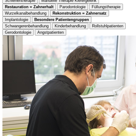
Schienentherapie
Manuelle Therapie Kiefergelenk
Restauration = Zahnerhalt
Parodontologie
Füllungstherapie
Wurzelkanalbehandlung
Rekonstruktion = Zahnersatz
Implantologie
Besondere Patientengruppen
Schwangerenbehandlung
Kinderbehandlung
Rollstuhlpatienten
Gerodontologie
Angstpatienten