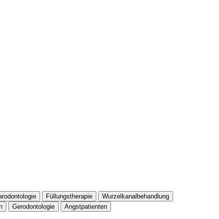
arodontologie
Füllungstherapie
Wurzelkanalbehandlung
n
Gerodontologie
Angstpatienten