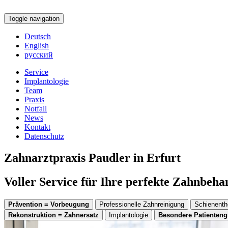
Toggle navigation
Deutsch
English
русский
Service
Implantologie
Team
Praxis
Notfall
News
Kontakt
Datenschutz
Zahnarztpraxis Paudler in Erfurt
Voller Service für Ihre perfekte Zahnbeh
Prävention = Vorbeugung
Professionelle Zahnreinigung
Schienenth
Rekonstruktion = Zahnersatz
Implantologie
Besondere Patienten