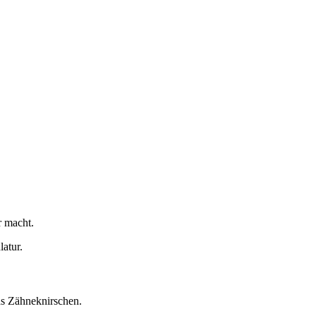
r macht.
atur.
as Zähneknirschen.