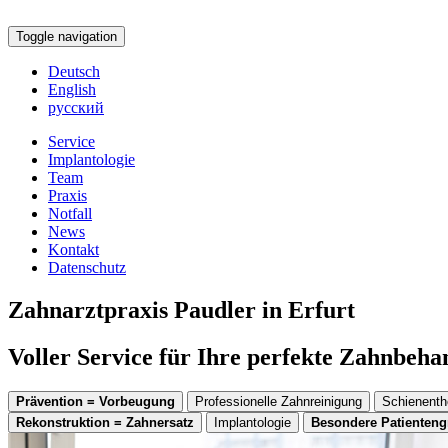
Toggle navigation
Deutsch
English
русский
Service
Implantologie
Team
Praxis
Notfall
News
Kontakt
Datenschutz
Zahnarztpraxis Paudler in Erfurt
Voller Service für Ihre perfekte Zahnbeh
Prävention = Vorbeugung
Professionelle Zahnreinigung
Schienenth
Rekonstruktion = Zahnersatz
Implantologie
Besondere Patienten