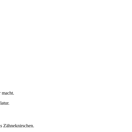
r macht.
atur.
as Zähneknirschen.