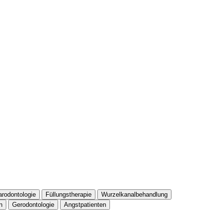
arodontologie
Füllungstherapie
Wurzelkanalbehandlung
n
Gerodontologie
Angstpatienten