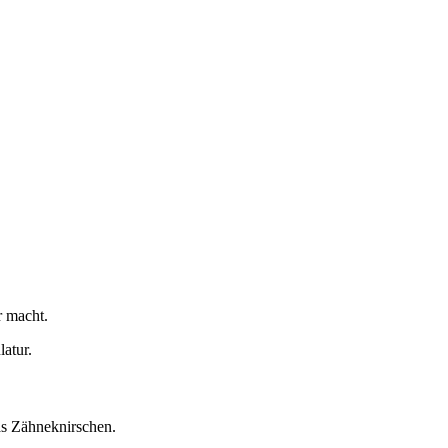
r macht.
atur.
as Zähneknirschen.