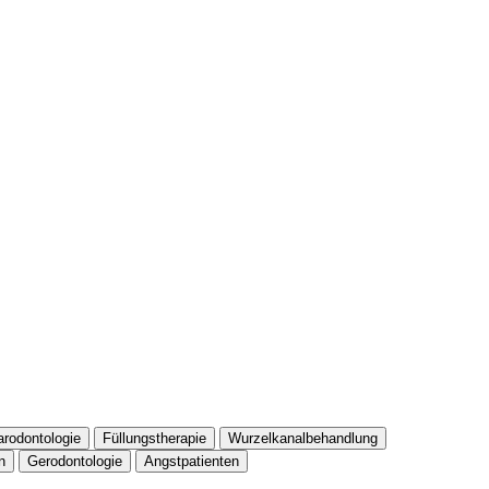
arodontologie
Füllungstherapie
Wurzelkanalbehandlung
n
Gerodontologie
Angstpatienten