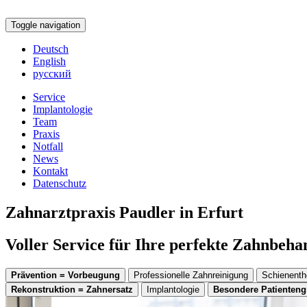
Toggle navigation
Deutsch
English
русский
Service
Implantologie
Team
Praxis
Notfall
News
Kontakt
Datenschutz
Zahnarztpraxis Paudler in Erfurt
Voller Service für Ihre perfekte Zahnbeh
Prävention = Vorbeugung
Professionelle Zahnreinigung
Schienenth
Rekonstruktion = Zahnersatz
Implantologie
Besondere Patienten