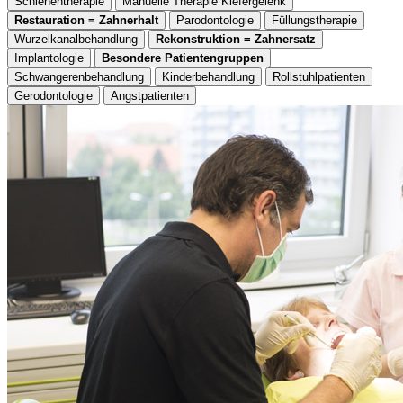
Schienentherapie
Manuelle Therapie Kiefergelenk
Restauration = Zahnerhalt
Parodontologie
Füllungstherapie
Wurzelkanalbehandlung
Rekonstruktion = Zahnersatz
Implantologie
Besondere Patientengruppen
Schwangerenbehandlung
Kinderbehandlung
Rollstuhlpatienten
Gerodontologie
Angstpatienten