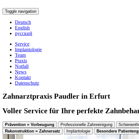
Toggle navigation
Deutsch
English
русский
Service
Implantologie
Team
Praxis
Notfall
News
Kontakt
Datenschutz
Zahnarztpraxis Paudler in Erfurt
Voller Service für Ihre perfekte Zahnbeh
Prävention = Vorbeugung
Professionelle Zahnreinigung
Schienenth
Rekonstruktion = Zahnersatz
Implantologie
Besondere Patienten