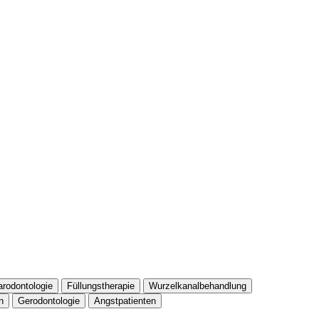
arodontologie
Füllungstherapie
Wurzelkanalbehandlung
n
Gerodontologie
Angstpatienten