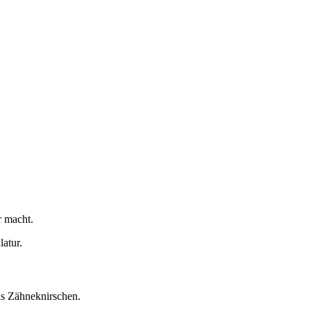
r macht.
atur.
as Zähneknirschen.