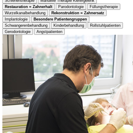
Schienentherapie
Manuelle Therapie Kiefergelenk
Restauration = Zahnerhalt
Parodontologie
Füllungstherapie
Wurzelkanalbehandlung
Rekonstruktion = Zahnersatz
Implantologie
Besondere Patientengruppen
Schwangerenbehandlung
Kinderbehandlung
Rollstuhlpatienten
Gerodontologie
Angstpatienten