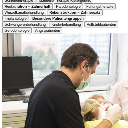
Schienentherapie
Manuelle Therapie Kiefergelenk
Restauration = Zahnerhalt
Parodontologie
Füllungstherapie
Wurzelkanalbehandlung
Rekonstruktion = Zahnersatz
Implantologie
Besondere Patientengruppen
Schwangerenbehandlung
Kinderbehandlung
Rollstuhlpatienten
Gerodontologie
Angstpatienten