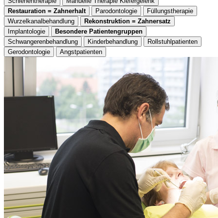
Schienentherapie
Manuelle Therapie Kiefergelenk
Restauration = Zahnerhalt
Parodontologie
Füllungstherapie
Wurzelkanalbehandlung
Rekonstruktion = Zahnersatz
Implantologie
Besondere Patientengruppen
Schwangerenbehandlung
Kinderbehandlung
Rollstuhlpatienten
Gerodontologie
Angstpatienten