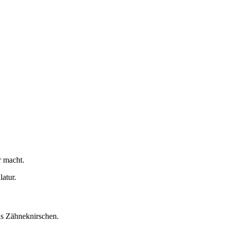
r macht.
atur.
as Zähneknirschen.