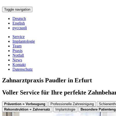
Toggle navigation
Deutsch
English
русский
Service
Implantologie
Team
Praxis
Notfall
News
Kontakt
Datenschutz
Zahnarztpraxis Paudler in Erfurt
Voller Service für Ihre perfekte Zahnbeh
Prävention = Vorbeugung
Professionelle Zahnreinigung
Schienenth
Rekonstruktion = Zahnersatz
Implantologie
Besondere Patienten