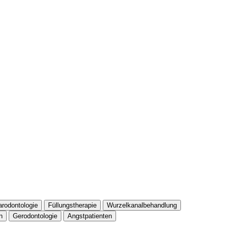
arodontologie
Füllungstherapie
Wurzelkanalbehandlung
n
Gerodontologie
Angstpatienten