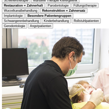
Schienentherapie
Manuelle Therapie Kiefergelenk
Restauration = Zahnerhalt
Parodontologie
Füllungstherapie
Wurzelkanalbehandlung
Rekonstruktion = Zahnersatz
Implantologie
Besondere Patientengruppen
Schwangerenbehandlung
Kinderbehandlung
Rollstuhlpatienten
Gerodontologie
Angstpatienten