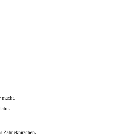
r macht.
atur.
as Zähneknirschen.