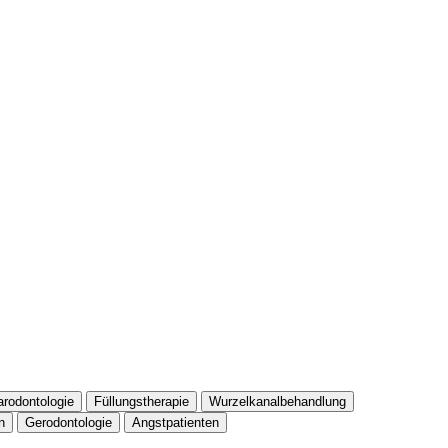
arodontologie
Füllungstherapie
Wurzelkanalbehandlung
n
Gerodontologie
Angstpatienten