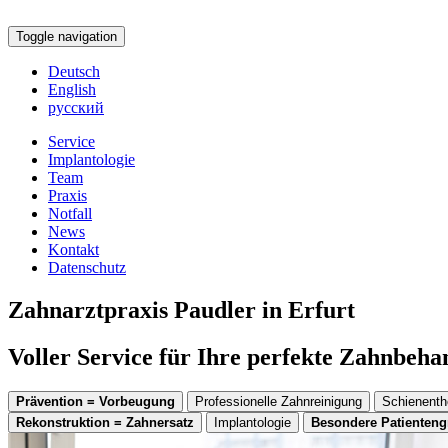
Toggle navigation
Deutsch
English
русский
Service
Implantologie
Team
Praxis
Notfall
News
Kontakt
Datenschutz
Zahnarztpraxis Paudler in Erfurt
Voller Service für Ihre perfekte Zahnbeh
Prävention = Vorbeugung
Professionelle Zahnreinigung
Schienenth
Rekonstruktion = Zahnersatz
Implantologie
Besondere Patienten