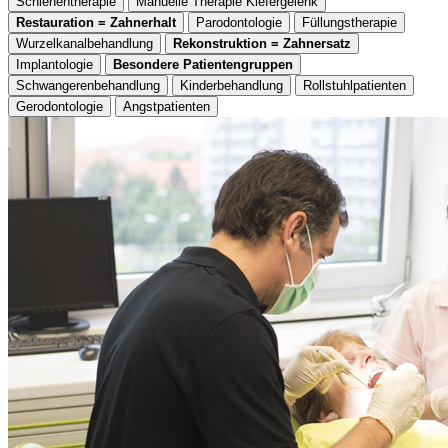
Schienentherapie
Manuelle Therapie Kiefergelenk
Restauration = Zahnerhalt
Parodontologie
Füllungstherapie
Wurzelkanalbehandlung
Rekonstruktion = Zahnersatz
Implantologie
Besondere Patientengruppen
Schwangerenbehandlung
Kinderbehandlung
Rollstuhlpatienten
Gerodontologie
Angstpatienten